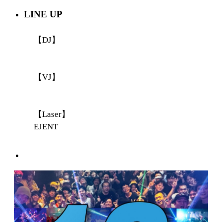
LINE UP
【DJ】
【VJ】
【Laser】
EJENT