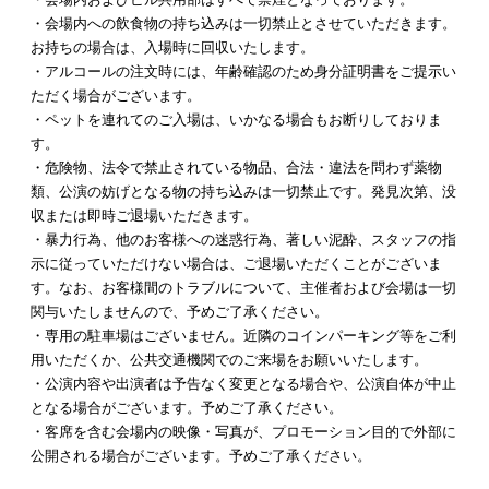
・会場内への飲食物の持ち込みは一切禁止とさせていただきます。
お持ちの場合は、入場時に回収いたします。
・アルコールの注文時には、年齢確認のため身分証明書をご提示い
ただく場合がございます。
・ペットを連れてのご入場は、いかなる場合もお断りしておりま
す。
・危険物、法令で禁止されている物品、合法・違法を問わず薬物
類、公演の妨げとなる物の持ち込みは一切禁止です。発見次第、没
収または即時ご退場いただきます。
・暴力行為、他のお客様への迷惑行為、著しい泥酔、スタッフの指
示に従っていただけない場合は、ご退場いただくことがございま
す。なお、お客様間のトラブルについて、主催者および会場は一切
関与いたしませんので、予めご了承ください。
・専用の駐車場はございません。近隣のコインパーキング等をご利
用いただくか、公共交通機関でのご来場をお願いいたします。
・公演内容や出演者は予告なく変更となる場合や、公演自体が中止
となる場合がございます。予めご了承ください。
・客席を含む会場内の映像・写真が、プロモーション目的で外部に
公開される場合がございます。予めご了承ください。