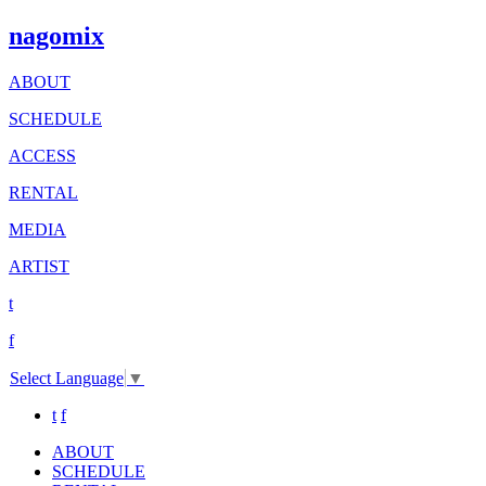
nagomix
ABOUT
SCHEDULE
ACCESS
RENTAL
MEDIA
ARTIST
t
f
Select Language
▼
t
f
ABOUT
SCHEDULE