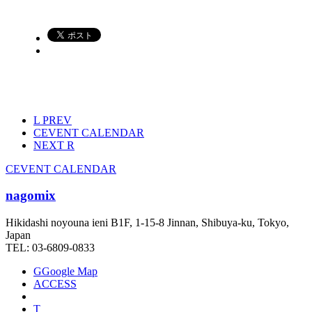
L
PREV
C
EVENT CALENDAR
NEXT
R
C
EVENT CALENDAR
nagomix
Hikidashi noyouna ieni B1F, 1-15-8 Jinnan, Shibuya-ku, Tokyo,
Japan
TEL: 03-6809-0833
G
Google Map
ACCESS
T