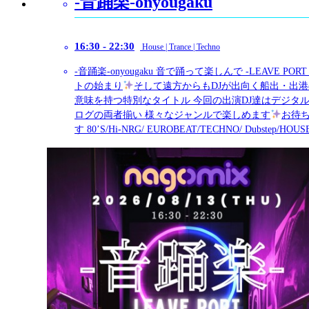
AUG
15
SAT
Phantom Night Trance Edition
2026.08
14:00 - 20:00
あの頃のTranceに焦がれて…. 新次元のHYPER J-PO
ハレトキドキがTrance Setにて 出演致します。 #Phan_