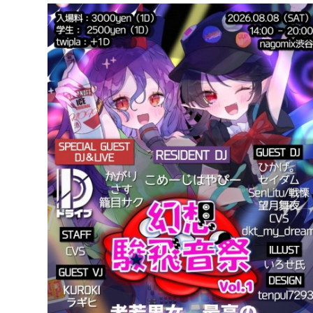
AUG
09
SUN
Joy to the globe
2026.08
08:00 - 17:00
オフ会
100%globeなイベント「Joy to the globe」!! まだま
とglobeを!! #Joytotheglobe 東京 #ジョイグロ 、glob
に開催します
平日夜ではなく、日曜日お昼です！！ gl
DJが 100％globe全開の大音量高音質でお届け
みん
て飲んで騒ぎ倒してお祝いしましょ〜