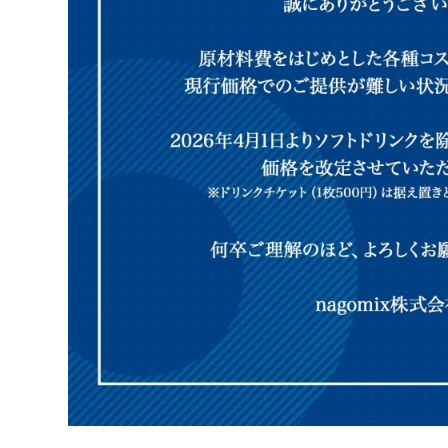
14:00 - 20:00
https://twipla.jp/events/719322 幻想駿飛音祭 (げん
ふぇす) これは、クラブを始め、東方projectの様々
ベントへ飛んでいったただの一般人が、数々の出会い
重ね、「老若男女、最高の仲間達と音の祭り」を創り
く、自分のエゴ全開で生み出した新たな「東方クラブ
ト」である。 あの漢もあの娘もあのオタクもあのコ
ヤーも、演者、そしてオーディエンスの…