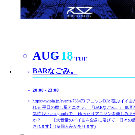
G
Google Map
ACCESS
nagomix
東京都 渋谷区神南1-15-8 引き出しのような家に B1
TEL: 03-6809-0833
G
Google Map
ACCESS
TWITTER
@nagomix0824さんのツイート
@nagomix0824さん宛にツイートする