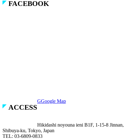
ACCESS
T
F
© nagomix All Right Reserved.
HOME
ABOUT
SCHEDULE
ACCESS
RENTAL
MEDIA
ARTIST