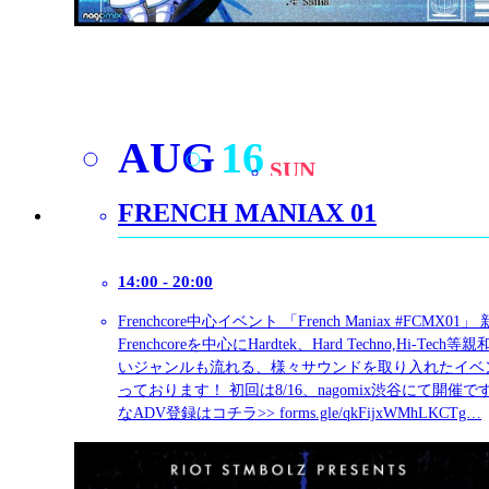
AUG
18
TUE