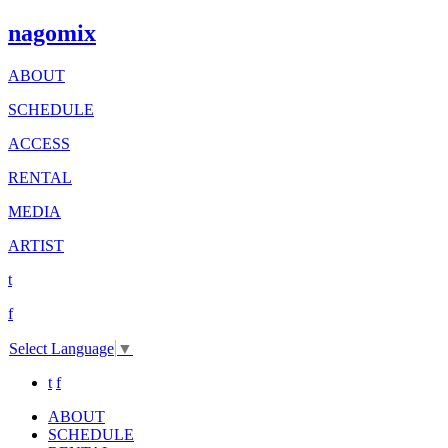
nagomix
ABOUT
SCHEDULE
ACCESS
RENTAL
MEDIA
ARTIST
t
f
Select Language
▼
t
f
ABOUT
SCHEDULE