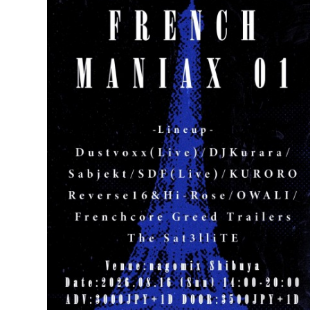
BARなごみ。
2026.08
20:00 - 23:00
https://twipla.jp/events/738473 アニソンDJが選ぶ
れる 平日の癒し系アニクラ。 『BARなごみ。』 低音
気持ちいいnagomixで、 ゆったりアニソンを楽しみま
か？ 【大音量のイイ曲を全身に浴びて、日々の
されます】 (※個人差があります)
EVENT CALENDAR
C