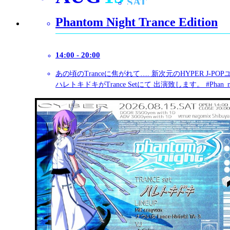
14:00 - 20:00
Frenchcore中心イベント 「French Maniax #FCMX01」
Frenchcoreを中心にHardtek、Hard Techno,Hi-Tech
いジャンルも流れる、様々サウンドを取り入れたイベ
っております！ 初回は8/16、nagomix渋谷にて開催で
なADV登録はコチラ>> forms.gle/qkFijxWMhLKCTg…