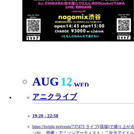
AUG
13
THU
-音踊楽-onyougaku
2026.08
16:30 - 22:30
House | Trance | Techno
-音踊楽-onyougaku 音で踊って楽しんで -LEAVE POR
トの始まり
そして遠方からもDJが出向く船出・出港
意味を持つ特別なタイトル 今回の出演DJ達はデジタ
ログの両者揃い 様々なジャンルで楽しめます
お待
す 80’S/Hi-NRG/ EUROBEAT/TECHNO/ Dubstep/HOUS