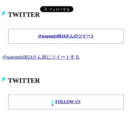
G
Google Map
ACCESS
Hikidashi noyouna ieni B1F, 1-15-8 Jinnan,
Shibuya-ku, Tokyo, Japan
TEL: 03-6809-0833
ACCESS
nagomix
Hikidashi noyouna ieni B1F, 1-15-8 Jinnan, Shibuya-ku, Tokyo,
Japan
TEL: 03-6809-0833
G
Google Map