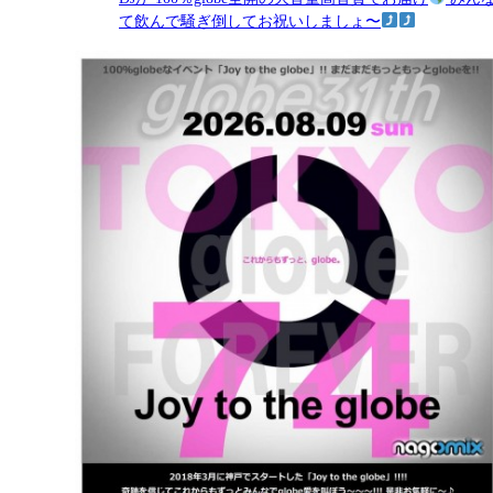
AUG
12
WED
アニクライブ
2026.08
19:20 - 22:50
https://twipla.jp/events/737473 ライブ(現場)で盛り
ンや、 声優・アニソンアーティスト・二次元アイド
VTuber等の楽曲がたくさんかかる平日のアニクラ！ 
ライブ！！』 仕事でなかなかイベントにいけない人も
イベントまで待ちきれない人も、 オタクの味方『ア
ブ！！』で 色んな音楽を楽しもう！