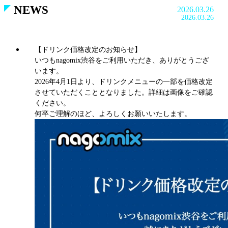
NEWS
2025.08.24
2025.08.24
nagomix渋谷は本日8月24日、11周年を迎えることができ
ました。皆様のご支援に支えられ歩んでこられたことに
心より感謝申し上げます。これからも特別な時間を共有
できる場であり続けられるよう努めてまいります。今後
ともよろしくお願い申し上げます。
nagomix株式会社 代表取締役 藤野雄介
SCHEDULE
AUG
08
SAT
第1回 幻想駿飛音祭
2026.08