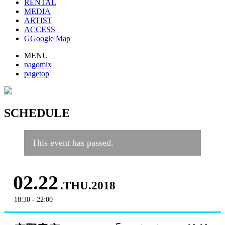
RENTAL
MEDIA
ARTIST
ACCESS
G
Google Map
MENU
nagomix
pagetop
SCHEDULE
This event has passed.
02.22
.THU.2018
18:30 - 22:00