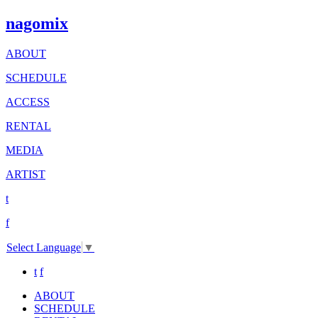
nagomix
ABOUT
SCHEDULE
ACCESS
RENTAL
MEDIA
ARTIST
t
f
Select Language
▼
t
f
ABOUT
SCHEDULE