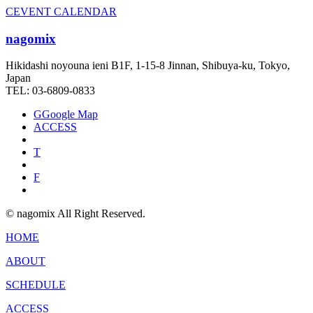
C
EVENT CALENDAR
nagomix
Hikidashi noyouna ieni B1F, 1-15-8 Jinnan, Shibuya-ku, Tokyo,
Japan
TEL: 03-6809-0833
G
Google Map
ACCESS
T
F
© nagomix All Right Reserved.
HOME
ABOUT
SCHEDULE
ACCESS