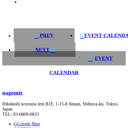
L
C
PREV
EVENT CALEND
R
NEXT
C
EVENT
CALENDAR
nagomix
Hikidashi noyouna ieni B1F, 1-15-8 Jinnan, Shibuya-ku, Tokyo,
Japan
TEL: 03-6809-0833
G
Google Map