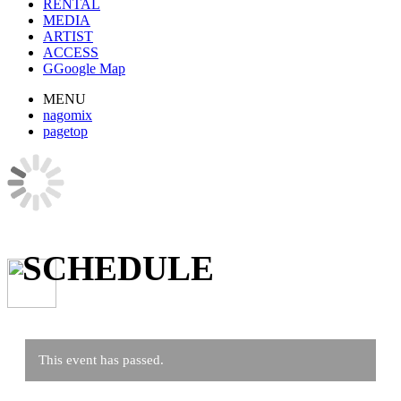
RENTAL
MEDIA
ARTIST
ACCESS
G
Google Map
MENU
nagomix
pagetop
SCHEDULE
This event has passed.