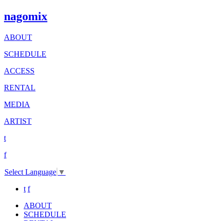
nagomix
ABOUT
SCHEDULE
ACCESS
RENTAL
MEDIA
ARTIST
t
f
Select Language
▼
t
f
ABOUT
SCHEDULE