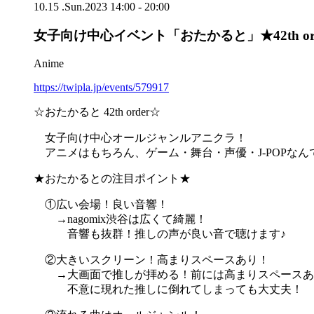
10.15
.
Sun
.2023
14:00 - 20:00
女子向け中心イベント「おたかると」★42th or
Anime
https://twipla.jp/events/579917
☆おたかると 42th order☆
女子向け中心オールジャンルアニクラ！
アニメはもちろん、ゲーム・舞台・声優・J-POPなん
★おたかるとの注目ポイント★
①広い会場！良い音響！
→nagomix渋谷は広くて綺麗！
音響も抜群！推しの声が良い音で聴けます♪
②大きいスクリーン！高まりスペースあり！
→大画面で推しが拝める！前には高まりスペースあ
不意に現れた推しに倒れてしまっても大丈夫！