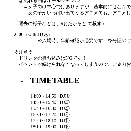
③流れる曲はオールジャンル！
→女子向け中心ではありますが、基本的にはなんで
女の子がいっぱい出てくるアニメでも、アニメじゃ
過去の様子などは、#おたかると で検索♪
2500（with 1D込）
※入場時、年齢確認が必要です。身分証のご提
※注意※
ドリンクの持ち込みはNGです！
イベントが続けられなくなってしまうので、ご協力お
TIMETABLE
14:00～14:50 : DJ①
14:50～15:40 : DJ②
15:40～16:30 : DJ③
16:30～17:20 : DJ④
17:20～18:10 : DJ⑤
18:10～19:00 : DJ⑥