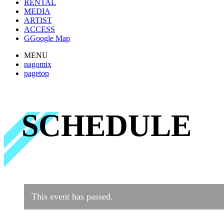
RENTAL
MEDIA
ARTIST
ACCESS
G
Google Map
MENU
nagomix
pagetop
SCHEDULE
This event has passed.