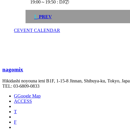
19:00～19:50 : DJ⑦
L
PREV
C
EVENT CALENDAR
nagomix
Hikidashi noyouna ieni B1F, 1-15-8 Jinnan, Shibuya-ku, Tokyo, Jap
TEL: 03-6809-0833
G
Google Map
ACCESS
T
F