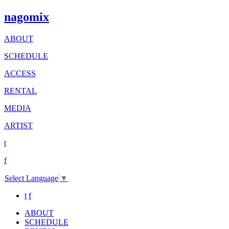
nagomix
ABOUT
SCHEDULE
ACCESS
RENTAL
MEDIA
ARTIST
t
f
Select Language
▼
t
f
ABOUT
SCHEDULE