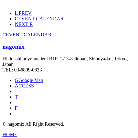
L
PREV
C
EVENT CALENDAR
NEXT
R
C
EVENT CALENDAR
nagomix
Hikidashi noyouna ieni B1F, 1-15-8 Jinnan, Shibuya-ku, Tokyo,
Japan
TEL: 03-6809-0833
G
Google Map
ACCESS
T
F
© nagomix All Right Reserved.
HOME