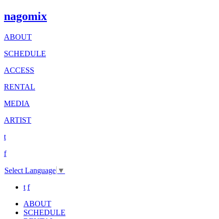
nagomix
ABOUT
SCHEDULE
ACCESS
RENTAL
MEDIA
ARTIST
t
f
Select Language
▼
t
f
ABOUT
SCHEDULE