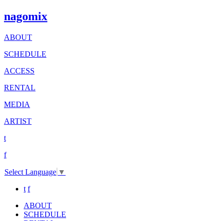
nagomix
ABOUT
SCHEDULE
ACCESS
RENTAL
MEDIA
ARTIST
t
f
Select Language
▼
t
f
ABOUT
SCHEDULE