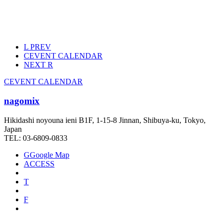
L
PREV
C
EVENT CALENDAR
NEXT
R
C
EVENT CALENDAR
nagomix
Hikidashi noyouna ieni B1F, 1-15-8 Jinnan, Shibuya-ku, Tokyo,
Japan
TEL: 03-6809-0833
G
Google Map
ACCESS
T
F