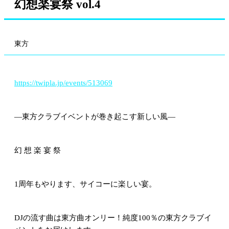
幻想楽宴祭 vol.4
東方
https://twipla.jp/events/513069
—東方クラブイベントが巻き起こす新しい風—
幻 想 楽 宴 祭
1周年もやります、サイコーに楽しい宴。
DJの流す曲は東方曲オンリー！純度100％の東方クラブイ