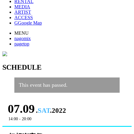
RENTAL
MEDIA
ARTIST
ACCESS
G
Google Map
MENU
nagomix
pagetop
SCHEDULE
This event has passed.
07.09
.
SAT
.2022
14:00 - 20:00