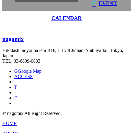
C
EVENT
CALENDAR
nagomix
Hikidashi noyouna ieni B1F, 1-15-8 Jinnan, Shibuya-ku, Tokyo,
Japan
TEL: 03-6809-0833
G
Google Map
ACCESS
T
F
© nagomix All Right Reserved.
HOME