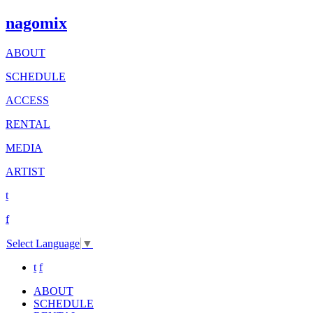
nagomix
ABOUT
SCHEDULE
ACCESS
RENTAL
MEDIA
ARTIST
t
f
Select Language
▼
t
f
ABOUT
SCHEDULE