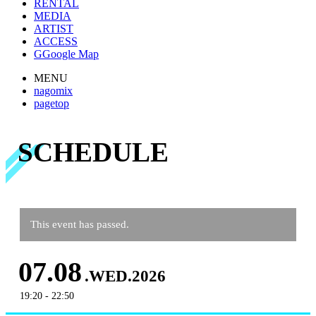
RENTAL
MEDIA
ARTIST
ACCESS
G
Google Map
MENU
nagomix
pagetop
SCHEDULE
This event has passed.
07.08
.WED.2026
19:20 - 22:50