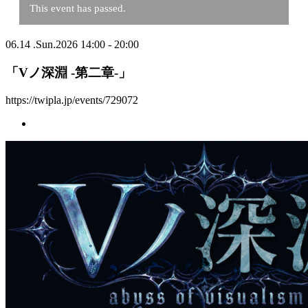
This event has passed.
06.14
.
Sun
.2026
14:00 - 20:00
「Vノ深淵 -第二章-」
https://twipla.jp/events/729072