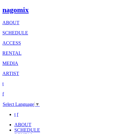
nagomix
ABOUT
SCHEDULE
ACCESS
RENTAL
MEDIA
ARTIST
t
f
Select Language
▼
t
f
ABOUT
SCHEDULE