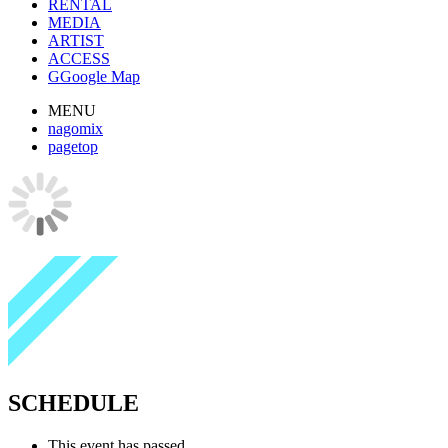
RENTAL
MEDIA
ARTIST
ACCESS
G
Google Map
MENU
nagomix
pagetop
SCHEDULE
This event has passed.