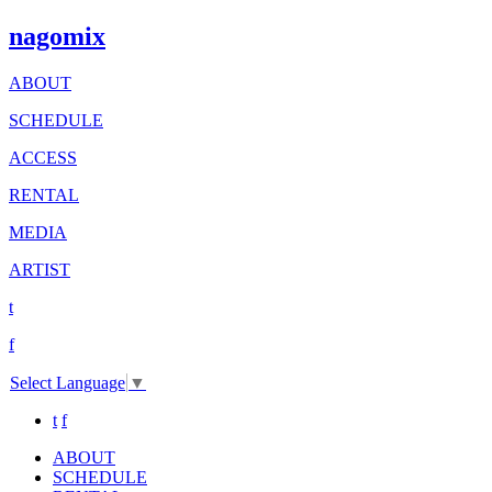
nagomix
ABOUT
SCHEDULE
ACCESS
RENTAL
MEDIA
ARTIST
t
f
Select Language
▼
t
f
ABOUT
SCHEDULE