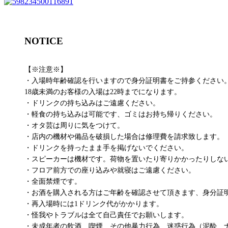
NOTICE
【※注意※】
・入場時年齢確認を行いますので身分証明書をご持参ください
18歳未満のお客様の入場は22時までになります。
・ドリンクの持ち込みはご遠慮ください。
・軽食の持ち込みは可能です、ゴミはお持ち帰りください。
・オタ芸は周りに気をつけて。
・店内の機材や備品を破損した場合は修理費を請求致します。
・ドリンクを持ったまま手を掲げないでください。
・スピーカーは機材です。荷物を置いたり寄りかかったりしな
・フロア前方での座り込みや就寝はご遠慮ください。
・全面禁煙です。
・お酒を購入される方はご年齢を確認させて頂きます、身分証
・再入場時には1ドリンク代がかかります。
・怪我やトラブルは全て自己責任でお願いします。
・未成年者の飲酒、喫煙、その他暴力行為、迷惑行為（泥酔、