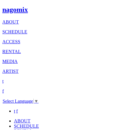
nagomix
ABOUT
SCHEDULE
ACCESS
RENTAL
MEDIA
ARTIST
t
f
Select Language
▼
t
f
ABOUT
SCHEDULE