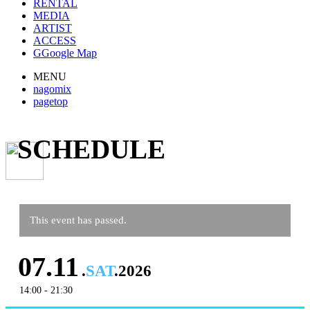
RENTAL
MEDIA
ARTIST
ACCESS
G
Google Map
MENU
nagomix
pagetop
SCHEDULE
This event has passed.
07.11
.
SAT
.2026
14:00 - 21:30