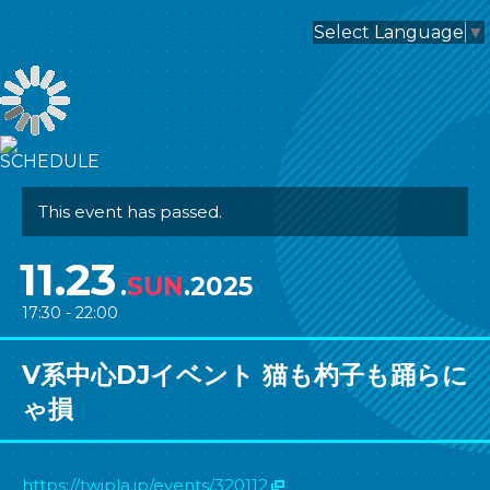
nagomix
Select Language
▼
SCHEDULE
This event has passed.
11.23
.
SUN
.2025
17:30 - 22:00
V系中心DJイベント 猫も杓子も踊らに
ゃ損
https://twipla.jp/events/320112