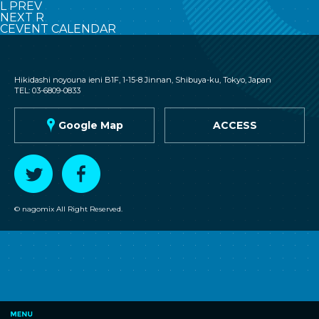
L
PREV
NEXT
R
C
EVENT CALENDAR
nagomix
Hikidashi noyouna ieni B1F, 1-15-8 Jinnan, Shibuya-ku, Tokyo, Japan
TEL: 03-6809-0833
G
Google Map
ACCESS
T
F
© nagomix All Right Reserved.
MENU
nagomix