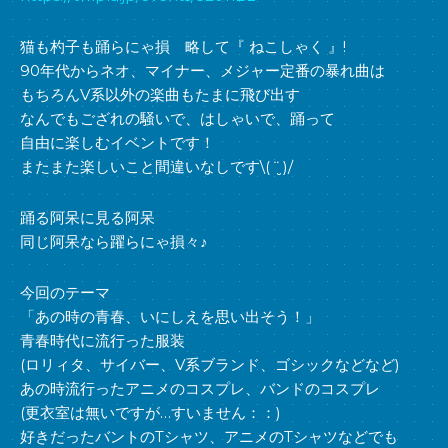
猫も杓子も踊らにゃ損 略して『 ねこしゃく 』!
90年代からネオ、マイナー、メジャー定番の暴れ曲は
もちろんV系以外の楽曲もたまに飛び出す
なんでもござれの騒いで、はしゃいで、踊って
自由に楽しむイベントです！
またまた楽しいこと間違いなしです\( ¨̮ )/
踊る阿呆に見る阿呆
同じ阿呆なら躍らにゃ損々♪
今回のテーマ
「あの時の青春、いにしえを思い出そう！」
青春時代に流行った服装
(ロリィタ、サイバー、V系ブランド、ゴシックなどなど)
あの時流行ったアニメのコスプレ、バンドのコスプレ
(更衣室は無いですが…すいません：：)
好きだったバントのTシャツ、アニメのTシャツなどでも