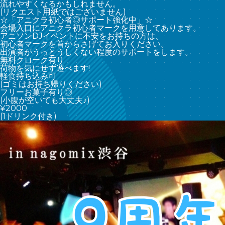
流れやすくなるかもしれません。
(リクエスト用紙ではございません)
☆「アニクラ初心者◎サポート強化中」☆
会場入口にアニクラ初心者マークを用意してあります。
アニソンDJイベントに不安をお持ちの方は、
初心者マークを首からさげてお入りください。
出演者がうっとうしくない程度のサポートをします。
無料クローク有り
荷物を気にせず遊べます!
軽食持ち込み可
(ゴミはお持ち帰りください)
フリーお菓子有り◎
(小腹が空いても大丈夫♪)
¥2000
(1ドリンク付き)