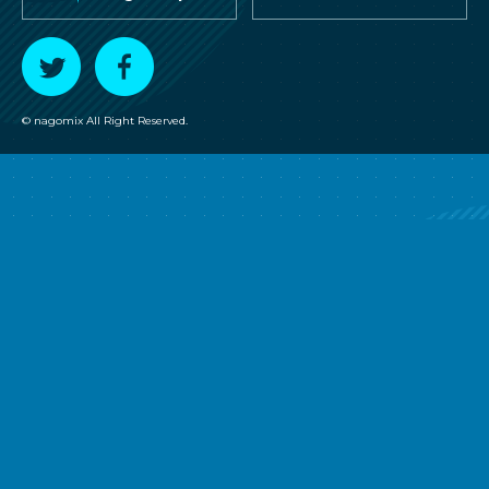
T
F
© nagomix All Right Reserved.