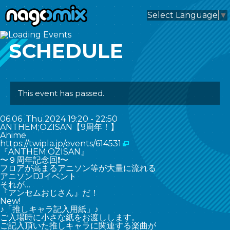
nagomix
Select Language
▼
SCHEDULE
This event has passed.
06.06
.Thu.2024
19:20 - 22:50
ANTHEM;OZISAN【9周年！】
Anime
https://twipla.jp/events/614531
『ANTHEM;OZISAN』
〜９周年記念回❗️〜
フロアが高まるアニソン等が大量に流れる
アニソンDJイベント
それが…
『アンセムおじさん』だ！
New!
♪「推しキャラ記入用紙」♪
ご入場時に小さな紙をお渡しします。
ご記入頂いた推しキャラに関連する楽曲が