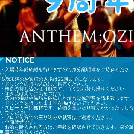
NOTICE
・入場時年齢確認を行いますので身分証明書をご持参くださ
い。
18歳未満のお客様の入場は22時までになります。
・ドリンクの持ち込みはご遠慮ください。
・軽食の持ち込みは可能です、ゴミはお持ち帰りください。
・オタ芸は周りに気をつけて。
・店内の機材や備品を破損した場合は修理費を請求致します。
・ドリンクを持ったまま手を掲げないでください。
・スピーカーは機材です。荷物を置いたり寄りかかったりしな
いでください。
・フロア前方での座り込みや就寝はご遠慮ください。
・全面禁煙です。
・お酒を購入される方はご年齢を確認させて頂きます、身分証
明書をお持ちください。