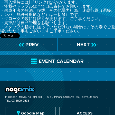
・再入場時には1ドリンク代がかかります。
・怪我やトラブルは全て自己責任でお願いします。
・未成年者の飲酒、喫煙、その他暴力行為、迷惑行為（泥酔、
ナンパ、無許可撮影など）は一切禁止です。
・クロークの数には限りがあります、ご了承ください。
・貴重品は自己管理をお願いします。
・スタッフの指示に従っていただけない場合は、その場でご退
場いただく事もございますご了承ください。
L
PREV
NEXT
R
C
EVENT CALENDAR
nagomix
Hikidashi noyouna ieni B1F, 1-15-8 Jinnan, Shibuya-ku, Tokyo, Japan
TEL: 03-6809-0833
G
Google Map
ACCESS