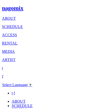
nagomix
ABOUT
SCHEDULE
ACCESS
RENTAL
MEDIA
ARTIST
t
f
Select Language
▼
t
f
ABOUT
SCHEDULE