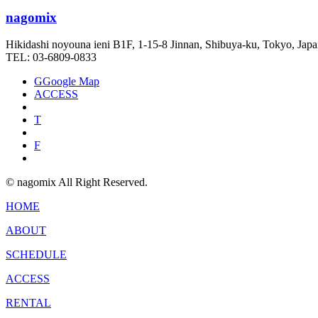
nagomix
Hikidashi noyouna ieni B1F, 1-15-8 Jinnan, Shibuya-ku, Tokyo, Jap
TEL: 03-6809-0833
G
Google Map
ACCESS
T
F
© nagomix All Right Reserved.
HOME
ABOUT
SCHEDULE
ACCESS
RENTAL