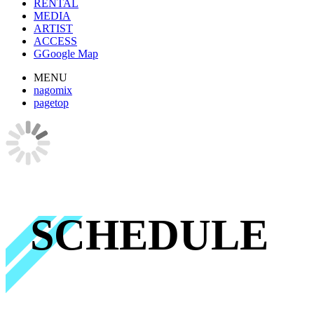
RENTAL
MEDIA
ARTIST
ACCESS
G
Google Map
MENU
nagomix
pagetop
SCHEDULE