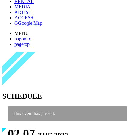
RENTAL
MEDIA
ARTIST
ACCESS
G
Google Map
MENU
nagomix
pagetop
SCHEDULE
This event has passed.
02.07