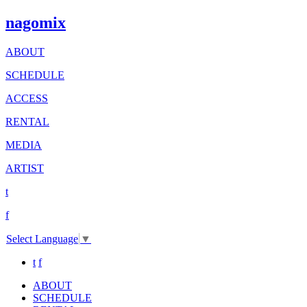
nagomix
ABOUT
SCHEDULE
ACCESS
RENTAL
MEDIA
ARTIST
t
f
Select Language
▼
t
f
ABOUT
SCHEDULE