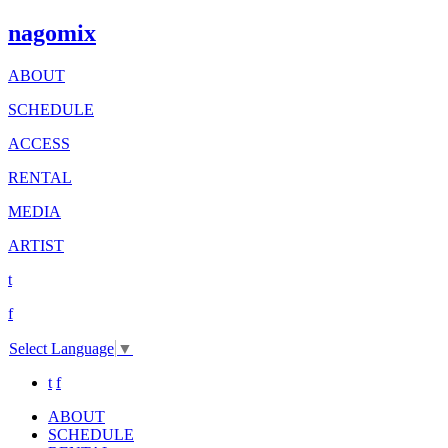
nagomix
ABOUT
SCHEDULE
ACCESS
RENTAL
MEDIA
ARTIST
t
f
Select Language
▼
t
f
ABOUT
SCHEDULE