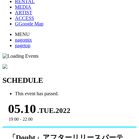
RENTAL
MEDIA
ARTIST
ACCESS
G
Google Map
MENU
nagomix
pagetop
SCHEDULE
This event has passed.
05.10
.TUE.2022
19:00 - 22:00
「Doubt」アフターリリースパーテ