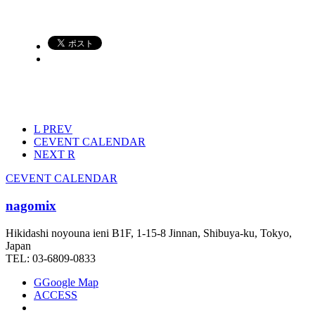
L
PREV
C
EVENT CALENDAR
NEXT
R
C
EVENT CALENDAR
nagomix
Hikidashi noyouna ieni B1F, 1-15-8 Jinnan, Shibuya-ku, Tokyo,
Japan
TEL: 03-6809-0833
G
Google Map
ACCESS