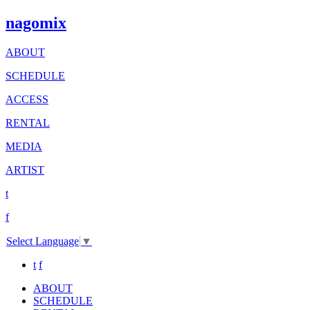
nagomix
ABOUT
SCHEDULE
ACCESS
RENTAL
MEDIA
ARTIST
t
f
Select Language
▼
t
f
ABOUT
SCHEDULE