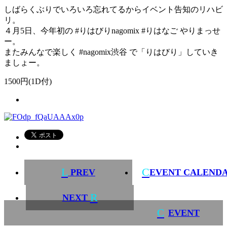
しばらくぶりでいろいろ忘れてるからイベント告知のリハビ
リ。
４月5日、今年初の #りはびりnagomix #りはなご やりまっせ
ー。
またみんなで楽しく #nagomix渋谷 で「りはびり」していき
ましょー。
1500円(1D付)
L
C
PREV
EVENT CALEND
R
NEXT
C
EVENT