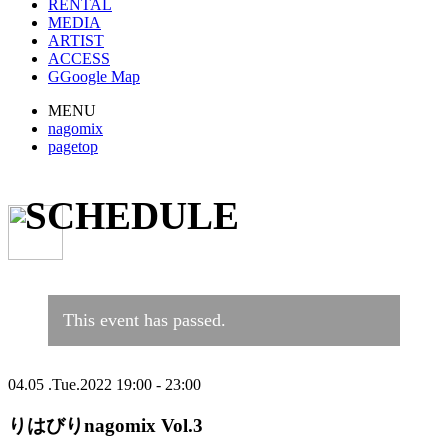
RENTAL
MEDIA
ARTIST
ACCESS
G
Google Map
MENU
nagomix
pagetop
SCHEDULE
This event has passed.
04.05
.Tue.2022
19:00 - 23:00
りはびりnagomix Vol.3