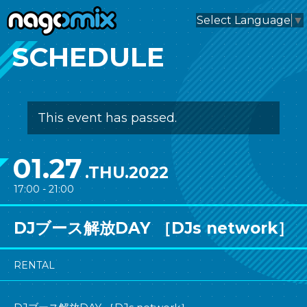
nagomix
Select Language
▼
SCHEDULE
This event has passed.
01.27
.THU.2022
17:00 - 21:00
DJブース解放DAY ［DJs network］
RENTAL