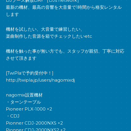
DJブース解放DAY ［DJs network］
最新の機材、最高の音響を大音量で1時間から格安レンタル
します
機材を試したい、大音量で練習したい、
楽曲制作した音源を箱でチェックしたいetc
機材を触った事が無い方でも、スタッフが親切、丁寧に対応
させて頂きます
[TwiPlaで予約受付中！]
http://twipla.jp/users/nagomixdj
nagomix設置機材
・ターンテーブル
Pioneer PLX-1000 ×2
・CDJ
Pionner CDJ-2000NXS ×2
Pionner CDJ-2000NXS2 ×2