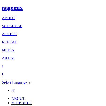
nagomix
ABOUT
SCHEDULE
ACCESS
RENTAL
MEDIA
ARTIST
t
f
Select Language
▼
t
f
ABOUT
SCHEDULE