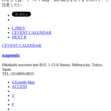
注意くだい
L
PREV
C
EVENT CALENDAR
NEXT
R
C
EVENT CALENDAR
nagomix
Hikidashi noyouna ieni B1F, 1-15-8 Jinnan, Shibuya-ku, Tokyo,
Japan
TEL: 03-6809-0833
G
Google Map
ACCESS
T
F