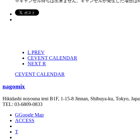
※キャンセル待ちは出来ません。キャンセルが発生した場合はnagom
L
PREV
C
EVENT CALENDAR
NEXT
R
C
EVENT CALENDAR
nagomix
Hikidashi noyouna ieni B1F, 1-15-8 Jinnan, Shibuya-ku, Tokyo, Jap
TEL: 03-6809-0833
G
Google Map
ACCESS
T