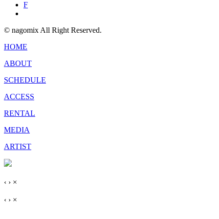
F
© nagomix All Right Reserved.
HOME
ABOUT
SCHEDULE
ACCESS
RENTAL
MEDIA
ARTIST
‹
›
×
‹
›
×