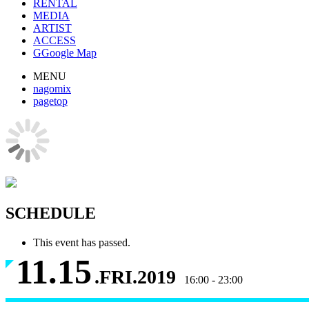
RENTAL
MEDIA
ARTIST
ACCESS
G
Google Map
MENU
nagomix
pagetop
SCHEDULE
This event has passed.
11.15
.FRI.2019
16:00 - 23:00