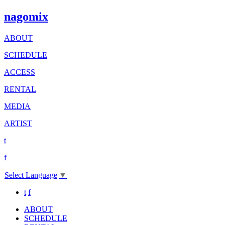
nagomix
ABOUT
SCHEDULE
ACCESS
RENTAL
MEDIA
ARTIST
t
f
Select Language
▼
t
f
ABOUT
SCHEDULE