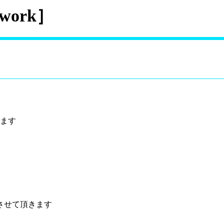
work］
します
させて頂きます