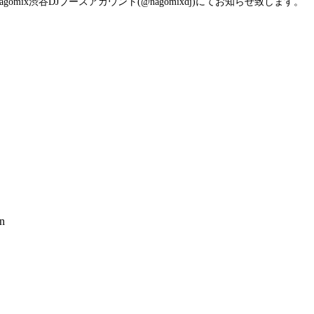
ix渋谷DJブースアカウント(@nagomixdj)にてお知らせ致します。
an