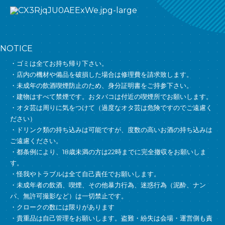
NOTICE
・ゴミは全てお持ち帰り下さい。
・店内の機材や備品を破損した場合は修理費を請求致します。
・未成年の飲酒喫煙防止のため、身分証明書をご持参下さい。
・建物はすべて禁煙です。おタバコは付近の喫煙所でお願いします。
・オタ芸は周りに気をつけて（過度なオタ芸は危険ですのでご遠慮く
ださい）
・ドリンク類の持ち込みは可能ですが、度数の高いお酒の持ち込みは
ご遠慮ください。
・都条例により、18歳未満の方は22時までに完全撤収をお願いしま
す。
・怪我やトラブルは全て自己責任でお願いします。
・未成年者の飲酒、喫煙、その他暴力行為、迷惑行為（泥酔、ナン
パ、無許可撮影など）は一切禁止です。
・クロークの数には限りがあります
・貴重品は自己管理をお願いします。盗難・紛失は会場・運営側も責