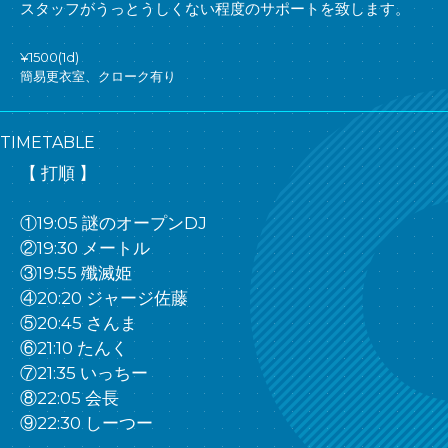
スタッフがうっとうしくない程度のサポートを致します。
¥1500(1d)
簡易更衣室、クローク有り
TIMETABLE
【 打順 】
①19:05 謎のオープンDJ
②19:30 メートル
③19:55 殲滅姫
④20:20 ジャージ佐藤
⑤20:45 さんま
⑥21:10 たんく
⑦21:35 いっちー
⑧22:05 会長
⑨22:30 しーつー