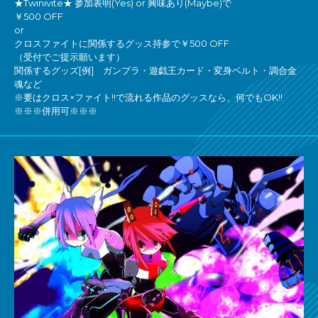
★Twinivite★ 参加表明(Yes) or 興味あり(Maybe)で
￥500 OFF
or
クロスファイトに関係するグッス持参で￥500 OFF
（受付でご提示願います）
関係するグッズ[例] ガンプラ・遊戯王カード・変身ベルト・調合金
魂など
※要はクロス×ファイト!!で流れる作品のグッスなら、何でもOK!!
※※※併用可※※※