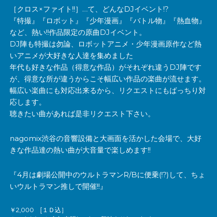
［クロス×ファイト!!］…て、どんなDJイベント!?
『特撮』『ロボット』『少年漫画』『バトル物』『熱血物』
など、熱い!!作品限定の原曲DJイベント。
DJ陣も特撮は勿論、ロボットアニメ・少年漫画原作など熱
いアニメが大好きな人達を集めました
年代も好きな作品（得意な作品）がそれぞれ違うDJ陣です
が、得意な所が違うからこそ幅広い作品の楽曲が流せます。
幅広い楽曲にも対応出来るから、リクエストにもばっちり対
応します。
聴きたい曲があれば是非リクエスト下さい。
nagomix渋谷の音響設備と大画面を活かした会場で、大好
きな作品達の熱い曲が大音量で楽しめます!!
『4月は劇場公開中のウルトラマンR/Bに便乗(!?)して、ちょ
いウルトラマン推しで開催!!』
￥2,000 [１Ｄ込］