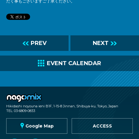
だく事もございますご了承ください。
L
PREV
NEXT
R
C
EVENT CALENDAR
nagomix
Hikidashi noyouna ieni B1F, 1-15-8 Jinnan, Shibuya-ku, Tokyo, Japan
TEL: 03-6809-0833
G
Google Map
ACCESS