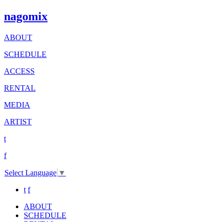
nagomix
ABOUT
SCHEDULE
ACCESS
RENTAL
MEDIA
ARTIST
t
f
Select Language
▼
t
f
ABOUT
SCHEDULE