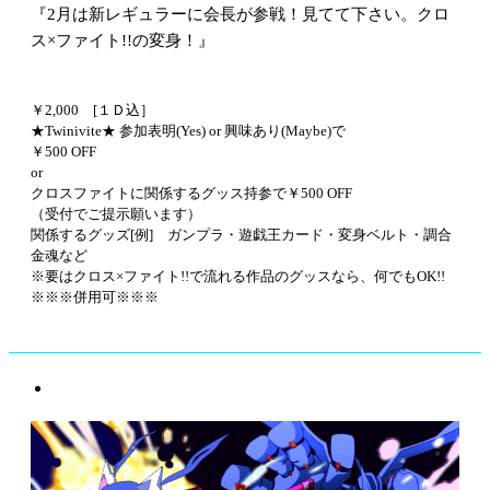
『2月は新レギュラーに会長が参戦！見てて下さい。クロ
ス×ファイト!!の変身！』
￥2,000 [１Ｄ込］
★Twinivite★ 参加表明(Yes) or 興味あり(Maybe)で
￥500 OFF
or
クロスファイトに関係するグッス持参で￥500 OFF
（受付でご提示願います）
関係するグッズ[例] ガンプラ・遊戯王カード・変身ベルト・調合
金魂など
※要はクロス×ファイト!!で流れる作品のグッスなら、何でもOK!!
※※※併用可※※※