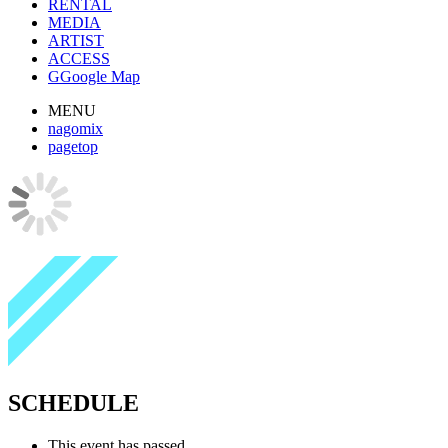
RENTAL
MEDIA
ARTIST
ACCESS
G
Google Map
MENU
nagomix
pagetop
SCHEDULE
This event has passed.