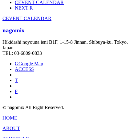
C
EVENT CALENDAR
NEXT
R
C
EVENT CALENDAR
nagomix
Hikidashi noyouna ieni B1F, 1-15-8 Jinnan, Shibuya-ku, Tokyo,
Japan
TEL: 03-6809-0833
G
Google Map
ACCESS
T
F
© nagomix All Right Reserved.
HOME
ABOUT