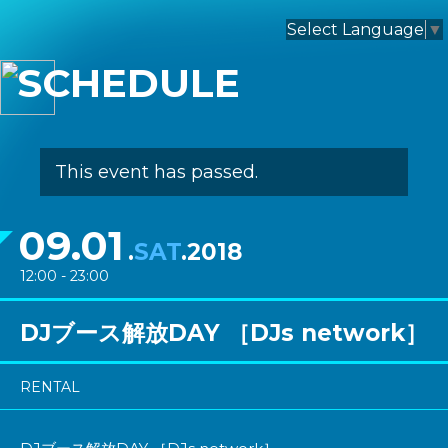
nagomix
Select Language
▼
SCHEDULE
This event has passed.
09.01
.
SAT
.2018
12:00 - 23:00
DJブース解放DAY ［DJs network］
RENTAL