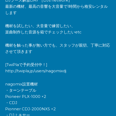
DJブース解放DAY ［DJs network］
最新の機材、最高の音響を大音量で1時間から格安レンタル
します
機材を試したい、大音量で練習したい、
楽曲制作した音源を箱でチェックしたいetc
機材を触った事が無い方でも、スタッフが親切、丁寧に対応
させて頂きます
[TwiPlaで予約受付中！]
http://twipla.jp/users/nagomixdj
nagomix設置機材
・ターンテーブル
Pioneer PLX-1000 ×2
・CDJ
Pionner CDJ-2000NXS ×2
・DJミキサー