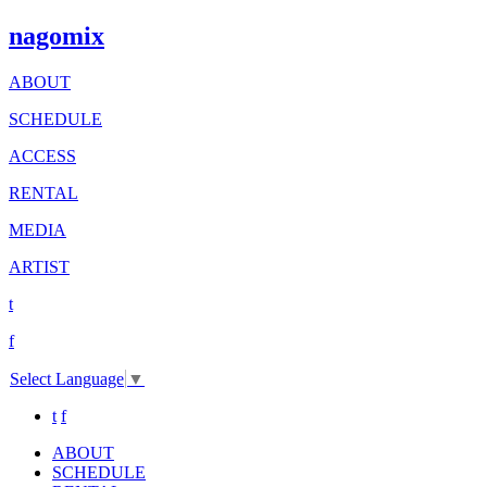
nagomix
ABOUT
SCHEDULE
ACCESS
RENTAL
MEDIA
ARTIST
t
f
Select Language
▼
t
f
ABOUT
SCHEDULE