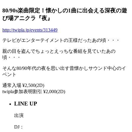
80/90s楽曲限定！懐かしの1曲に出会える深夜の遊
び場アニクラ『夜』
http://twipla.jp/events/313449
テレビがエンターテイメントの王様だったあの頃・・・
親の目を盗んでちょっとえっちな番組を見ていたあの
頃・・・
そんな80/90年代の夜を思い出す昔懐かしサウンド中心のイ
ベント
通常入場 ¥2,500(2D)
twipla参加表明割引 ¥2,000(2D)
LINE UP
出演
DJ：