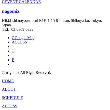
C
EVENT CALENDAR
nagomix
Hikidashi noyouna ieni B1F, 1-15-8 Jinnan, Shibuya-ku, Tokyo,
Japan
TEL: 03-6809-0833
G
Google Map
ACCESS
T
F
© nagomix All Right Reserved.
HOME
ABOUT
SCHEDULE
ACCESS