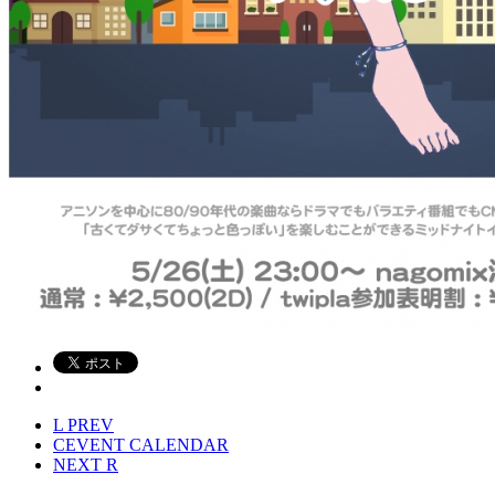
L
PREV
C
EVENT CALENDAR
NEXT
R