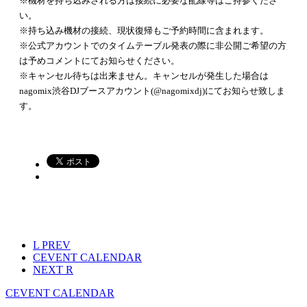
※機材を持ち込みされる方は接続に必要な配線等はご持参くださ
い。
※持ち込み機材の接続、現状復帰もご予約時間に含まれます。
※公式アカウントでのタイムテーブル発表の際に非公開ご希望の方
は予めコメントにてお知らせください。
※キャンセル待ちは出来ません。キャンセルが発生した場合は
nagomix渋谷DJブースアカウント(@nagomixdj)にてお知らせ致しま
す。
L
PREV
C
EVENT CALENDAR
NEXT
R
C
EVENT CALENDAR