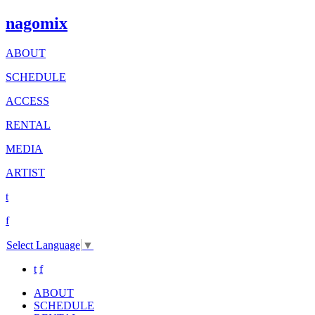
nagomix
ABOUT
SCHEDULE
ACCESS
RENTAL
MEDIA
ARTIST
t
f
Select Language
▼
t
f
ABOUT
SCHEDULE