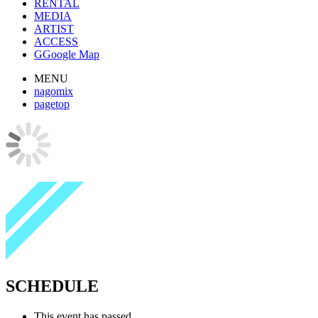
RENTAL
MEDIA
ARTIST
ACCESS
G
Google Map
MENU
nagomix
pagetop
SCHEDULE
This event has passed.