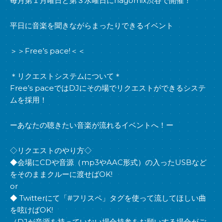
毎月第１月曜日と第３水曜日にnagomix渋谷で開催！
平日に音楽を聞きながらまったりできるイベント
＞＞Free’s pace!＜＜
＊リクエストシステムについて＊
Free’s paceではDJにその場でリクエストができるシステ
ムを採用！
ーあなたの聴きたい音楽が流れるイベントへ！ー
◇リクエストのやり方◇
◆会場にCDや音源（mp3やAAC形式）の入ったUSBなど
をそのままクルーに渡せばOK!
or
◆ Twitterにて「#フリスペ」タグを使って流してほしい曲
を呟けばOK!
（DJが音源を持っていない場合持参をお願いする場合がご