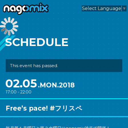
nagomix
Select Language
▼
SCHEDULE
This event has passed.
02.05
.MON.2018
17:00 - 22:00
Free’s pace! #フリスペ