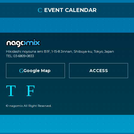
C
EVENT CALENDAR
nagomix
Hikidashi noyouna ieni B1F, 1-15-8 Jinnan, Shibuya-ku, Tokyo, Japan
TEL: 03-6809-0833
G
Google Map
ACCESS
T
F
© nagomix All Right Reserved.