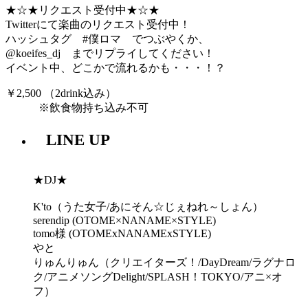
★☆★リクエスト受付中★☆★
Twitterにて楽曲のリクエスト受付中！
ハッシュタグ #僕ロマ でつぶやくか、
@koeifes_dj までリプライしてください！
イベント中、どこかで流れるかも・・・！？
￥2,500 （2drink込み）
※飲食物持ち込み不可
LINE UP
★DJ★
K'to（うた女子/あにそん☆じぇねれ～しょん）
serendip (OTOME×NANAME×STYLE)
tomo様 (OTOMExNANAMExSTYLE)
やと
りゅんりゅん（クリエイターズ！/DayDream/ラグナロ
ク/アニメソングDelight/SPLASH！TOKYO/アニ×オ
フ）