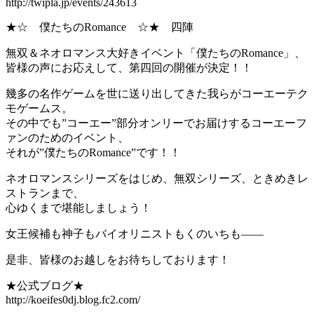
http://twipla.jp/events/243613
★☆ 僕たちのRomance ☆★ 四陣
無双＆ネオロマンス大好きイベント「僕たちのRomance」、
皆様の声にお応えして、第四回の開催が決定！！
幾多の名作ゲームを世に送り出してきた我らがコーエーテク
モゲームス。
その中でも”コーエー”部分オンリーでお届けするコーエーフ
ァンのためのイベント、
それが”僕たちのRomance”です！！
ネオロマンスシリーズをはじめ、無双シリーズ、ときめきレ
ストランまで、
心ゆくまで堪能しましょう！
女王候補も神子もバイオリニストもくのいちも――
是非、皆様のお越しをお待ちしております！
★公式ブログ★
http://koeifes0dj.blog.fc2.com/