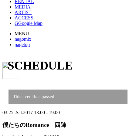
RENTAL
MEDIA
ARTIST
ACCESS
G
Google Map
MENU
nagomix
pagetop
SCHEDULE
This event has passed.
03.25
.
Sat
.2017
13:00 - 19:00
僕たちのRomance 四陣