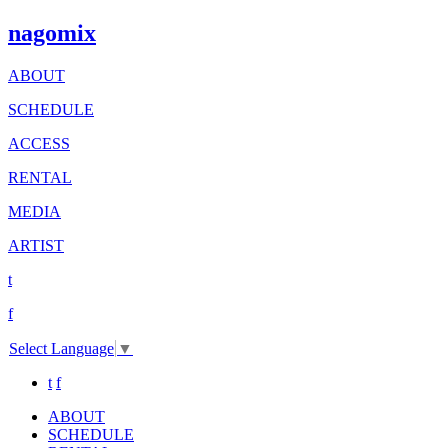
nagomix
ABOUT
SCHEDULE
ACCESS
RENTAL
MEDIA
ARTIST
t
f
Select Language
▼
t
f
ABOUT
SCHEDULE