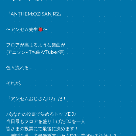
『ANTHEM;OZISAN R2』
〜アンセム先生
〜
フロアが高まるような楽曲が
(アニソン•打ち曲•VTuber等)
色々流れる…
それが、
『アンセムおじさんR2』だ！
♪あなたの投票で決めるトップDJ♪
当日最もフロアを盛り上げたDJを一人
皆さまの投票にて最後に決めます！
年間を通して最優秀アンセムDJに選ばれるのは！？