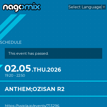
nagomix
Select Language
▼
SCHEDULE
This event has passed.
02.05
.THU.2026
19:20 - 22:50
ANTHEM;OZISAN R2
https://twipla.jp/events/713296