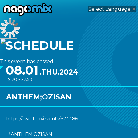
nagomix
Select Language
▼
SCHEDULE
This event has passed.
08.01
.THU.2024
19:20 - 22:50
ANTHEM;OZISAN
https://twipla.jp/events/624486
『ANTHEM;OZISAN』