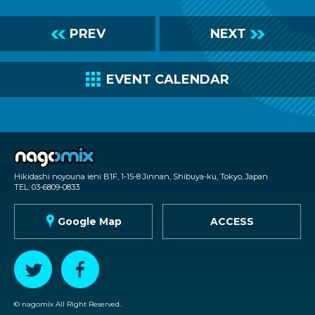
L
PREV
NEXT
R
C
EVENT CALENDAR
nagomix
Hikidashi noyouna ieni B1F, 1-15-8 Jinnan, Shibuya-ku, Tokyo, Japan
TEL: 03-6809-0833
G
Google Map
ACCESS
T
F
© nagomix All Right Reserved.